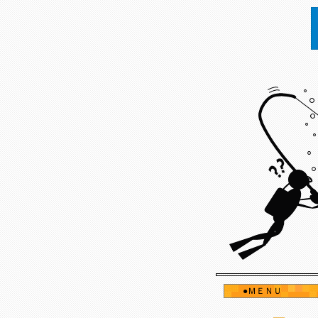
●ＭＥＮＵ