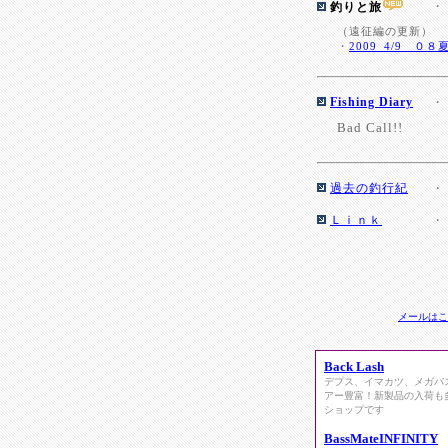
釣りと旅
・
（遠征編の更新）
・
2009_4/9 
Fishing Diary
・
Bad Call!!
過去の釣行紀
・
Ｌｉｎｋ
・
メールはこ
Back Lash
デプス、イマカツ、メガバ
アー豊富！新製品の入荷も
ショップです
BassMateINFINITY