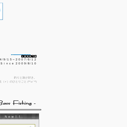
００４/９/１５～２００７/６/１２
n２ Ｓｉｎｃｅ ２００９/８/１０
釣りと旅が好き。
♂）のひとりごと (*‘ω‘ *)
ｓ Ｎｅｗ！！