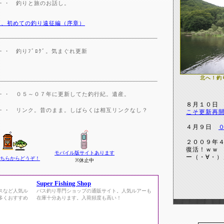
・・ 釣りと旅のお話し。
０８夏、初めての釣り遠征編（序章）
・・ 釣りﾌﾞﾛｸﾞ。気まぐれ更新
北へ！釣
・・ ０５～０７年に更新してた釣行紀。遺産。
８月１０
・・ リンク。昔のまま。しばらくは相互リンクなし？
こそ更新再
４月９日
２００９年
復活！ｗｗ 
モバイル版サイトあります
ー（・∀・）
ちらからどうぞ！
※休止中
Super Fishing Shop
スなど人気ル
バス釣り専門ショップの通販サイト。人気ルアーも
多くおすすめ
在庫十分あります。入荷頻度も高い！