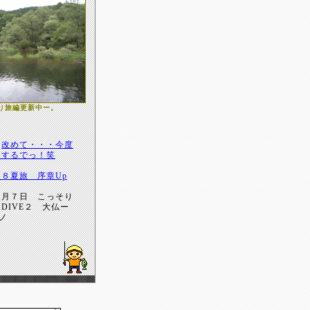
り旅編更新中ー。
日
改めて・・・今度
開するでっ！笑
０８夏旅 序章Up
４月７日 こっそり
DIVE２ 大仏ー
ノ