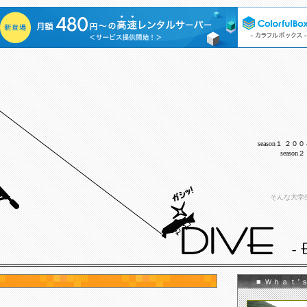
season１ ２
seaso
そんな大学生（
■ Ｗｈａｔ’